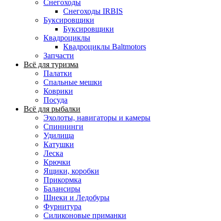
Снегоходы
Снегоходы IRBIS
Буксировщики
Буксировщики
Квадроциклы
Квадроциклы Baltmotors
Запчасти
Всё для туризма
Палатки
Спальные мешки
Коврики
Посуда
Всё для рыбалки
Эхолоты, навигаторы и камеры
Спиннинги
Удилища
Катушки
Леска
Крючки
Ящики, коробки
Прикормка
Балансиры
Шнеки и Ледобуры
Фурнитура
Силиконовые приманки