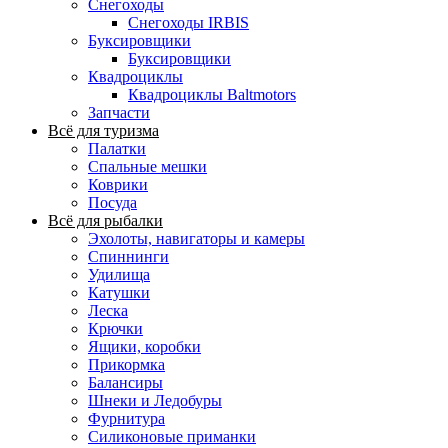
Снегоходы
Снегоходы IRBIS
Буксировщики
Буксировщики
Квадроциклы
Квадроциклы Baltmotors
Запчасти
Всё для туризма
Палатки
Спальные мешки
Коврики
Посуда
Всё для рыбалки
Эхолоты, навигаторы и камеры
Спиннинги
Удилища
Катушки
Леска
Крючки
Ящики, коробки
Прикормка
Балансиры
Шнеки и Ледобуры
Фурнитура
Силиконовые приманки