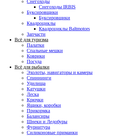
Снегоходы
Снегоходы IRBIS
Буксировщики
Буксировщики
Квадроциклы
Квадроциклы Baltmotors
Запчасти
Всё для туризма
Палатки
Спальные мешки
Коврики
Посуда
Всё для рыбалки
Эхолоты, навигаторы и камеры
Спиннинги
Удилища
Катушки
Леска
Крючки
Ящики, коробки
Прикормка
Балансиры
Шнеки и Ледобуры
Фурнитура
Силиконовые приманки