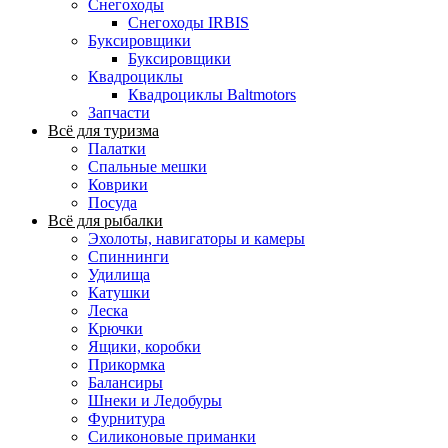
Снегоходы
Снегоходы IRBIS
Буксировщики
Буксировщики
Квадроциклы
Квадроциклы Baltmotors
Запчасти
Всё для туризма
Палатки
Спальные мешки
Коврики
Посуда
Всё для рыбалки
Эхолоты, навигаторы и камеры
Спиннинги
Удилища
Катушки
Леска
Крючки
Ящики, коробки
Прикормка
Балансиры
Шнеки и Ледобуры
Фурнитура
Силиконовые приманки