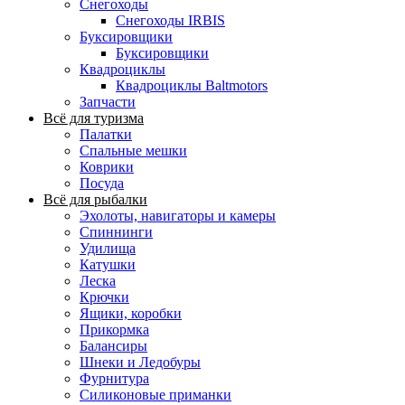
Снегоходы
Снегоходы IRBIS
Буксировщики
Буксировщики
Квадроциклы
Квадроциклы Baltmotors
Запчасти
Всё для туризма
Палатки
Спальные мешки
Коврики
Посуда
Всё для рыбалки
Эхолоты, навигаторы и камеры
Спиннинги
Удилища
Катушки
Леска
Крючки
Ящики, коробки
Прикормка
Балансиры
Шнеки и Ледобуры
Фурнитура
Силиконовые приманки