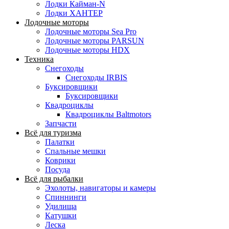
Лодки Кайман-N
Лодки ХАНТЕР
Лодочные моторы
Лодочные моторы Sea Pro
Лодочные моторы PARSUN
Лодочные моторы HDX
Техника
Снегоходы
Снегоходы IRBIS
Буксировщики
Буксировщики
Квадроциклы
Квадроциклы Baltmotors
Запчасти
Всё для туризма
Палатки
Спальные мешки
Коврики
Посуда
Всё для рыбалки
Эхолоты, навигаторы и камеры
Спиннинги
Удилища
Катушки
Леска